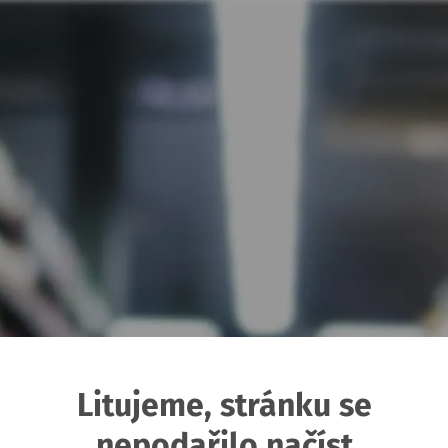
Litujeme, stránku se
nepodařilo načíst