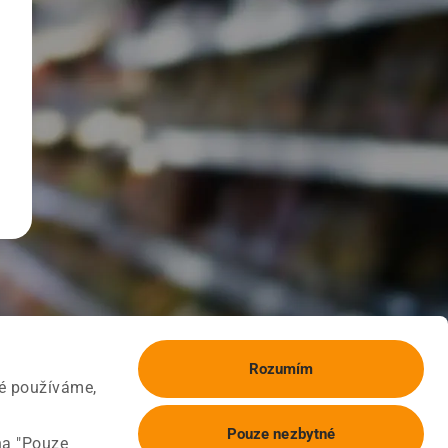
Rozumím
ké používáme,
Pouze nezbytné
na "Pouze