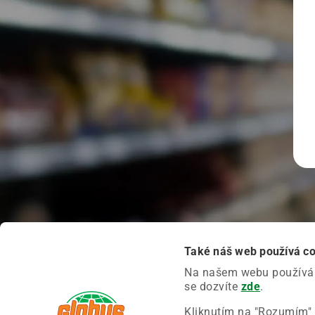
Také náš web používá c
Na našem webu používáme
se dozvíte
zde
.
Kliknutím na "Rozumím" 