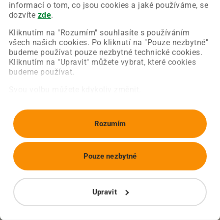
Chyba nastala na naší straně a už ji opravujeme.
informací o tom, co jsou cookies a jaké používáme, se
Zkuste prosím znovu načíst požadovanou stránku.
dozvíte
zde
.
Kliknutím na "Rozumím" souhlasíte s používáním
všech našich cookies. Po kliknutí na "Pouze nezbytné"
Obnovit stránku
Úvodní strana
budeme používat pouze nezbytné technické cookies.
Kliknutím na "Upravit" můžete vybrat, které cookies
budeme používat.
Svou volbu můžete kdykoliv změnit.
Rozumím
Pouze nezbytné
Upravit