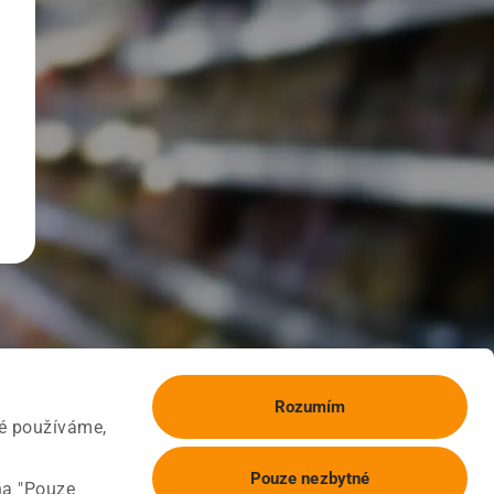
Rozumím
ké používáme,
Pouze nezbytné
na "Pouze