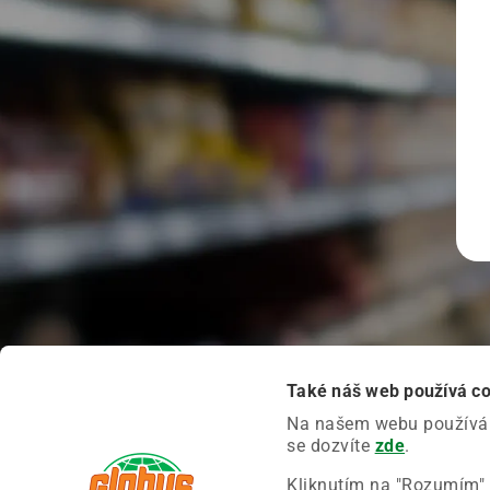
Také náš web používá c
Na našem webu používáme
se dozvíte
zde
.
Kliknutím na "Rozumím" 