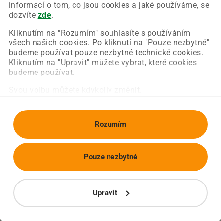
Chyba nastala na naší straně a už ji opravujeme.
informací o tom, co jsou cookies a jaké používáme, se
Zkuste prosím znovu načíst požadovanou stránku.
dozvíte
zde
.
Kliknutím na "Rozumím" souhlasíte s používáním
všech našich cookies. Po kliknutí na "Pouze nezbytné"
Obnovit stránku
Úvodní strana
budeme používat pouze nezbytné technické cookies.
Kliknutím na "Upravit" můžete vybrat, které cookies
budeme používat.
Svou volbu můžete kdykoliv změnit.
Rozumím
Pouze nezbytné
Upravit