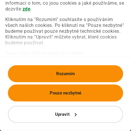
Chyba nastala na naší straně a už ji opravujeme.
informací o tom, co jsou cookies a jaké používáme, se
Zkuste prosím znovu načíst požadovanou stránku.
dozvíte
zde
.
Kliknutím na "Rozumím" souhlasíte s používáním
všech našich cookies. Po kliknutí na "Pouze nezbytné"
Obnovit stránku
Úvodní strana
budeme používat pouze nezbytné technické cookies.
Kliknutím na "Upravit" můžete vybrat, které cookies
budeme používat.
Svou volbu můžete kdykoliv změnit.
Rozumím
Pouze nezbytné
Upravit