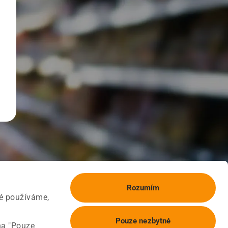
Rozumím
ké používáme,
Pouze nezbytné
na "Pouze