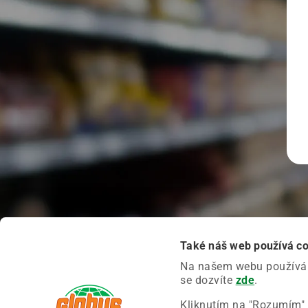
Také náš web používá c
Na našem webu používáme
se dozvíte
zde
.
Kliknutím na "Rozumím" 