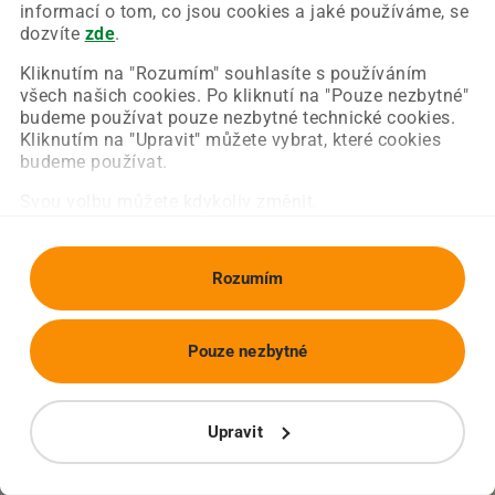
Chyba nastala na naší straně a už ji opravujeme.
informací o tom, co jsou cookies a jaké používáme, se
Zkuste prosím znovu načíst požadovanou stránku.
dozvíte
zde
.
Kliknutím na "Rozumím" souhlasíte s používáním
všech našich cookies. Po kliknutí na "Pouze nezbytné"
Obnovit stránku
Úvodní strana
budeme používat pouze nezbytné technické cookies.
Kliknutím na "Upravit" můžete vybrat, které cookies
budeme používat.
Svou volbu můžete kdykoliv změnit.
Rozumím
Pouze nezbytné
Upravit