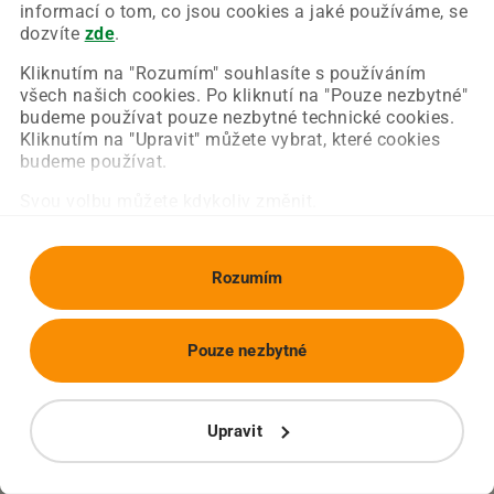
Chyba nastala na naší straně a už ji opravujeme.
informací o tom, co jsou cookies a jaké používáme, se
Zkuste prosím znovu načíst požadovanou stránku.
dozvíte
zde
.
Kliknutím na "Rozumím" souhlasíte s používáním
všech našich cookies. Po kliknutí na "Pouze nezbytné"
Obnovit stránku
Úvodní strana
budeme používat pouze nezbytné technické cookies.
Kliknutím na "Upravit" můžete vybrat, které cookies
budeme používat.
Svou volbu můžete kdykoliv změnit.
Rozumím
Pouze nezbytné
Upravit