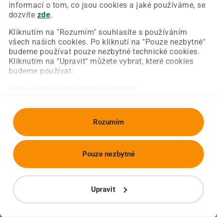
Chyba nastala na naší straně a už ji opravujeme.
informací o tom, co jsou cookies a jaké používáme, se
Zkuste prosím znovu načíst požadovanou stránku.
dozvíte
zde
.
Kliknutím na "Rozumím" souhlasíte s používáním
všech našich cookies. Po kliknutí na "Pouze nezbytné"
Obnovit stránku
Úvodní strana
budeme používat pouze nezbytné technické cookies.
Kliknutím na "Upravit" můžete vybrat, které cookies
budeme používat.
Svou volbu můžete kdykoliv změnit.
Rozumím
Pouze nezbytné
Upravit