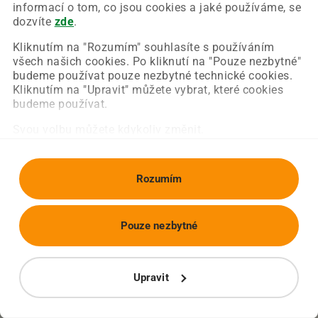
Chyba nastala na naší straně a už ji opravujeme.
informací o tom, co jsou cookies a jaké používáme, se
Zkuste prosím znovu načíst požadovanou stránku.
dozvíte
zde
.
Kliknutím na "Rozumím" souhlasíte s používáním
všech našich cookies. Po kliknutí na "Pouze nezbytné"
Obnovit stránku
Úvodní strana
budeme používat pouze nezbytné technické cookies.
Kliknutím na "Upravit" můžete vybrat, které cookies
budeme používat.
Svou volbu můžete kdykoliv změnit.
Rozumím
Pouze nezbytné
Upravit