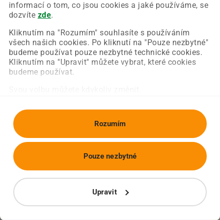
Chyba nastala na naší straně a už ji opravujeme.
informací o tom, co jsou cookies a jaké používáme, se
Zkuste prosím znovu načíst požadovanou stránku.
dozvíte
zde
.
Kliknutím na "Rozumím" souhlasíte s používáním
všech našich cookies. Po kliknutí na "Pouze nezbytné"
Obnovit stránku
Úvodní strana
budeme používat pouze nezbytné technické cookies.
Kliknutím na "Upravit" můžete vybrat, které cookies
budeme používat.
Svou volbu můžete kdykoliv změnit.
Rozumím
Pouze nezbytné
Upravit