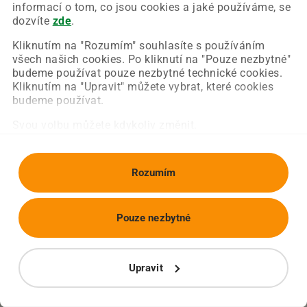
Chyba nastala na naší straně a už ji opravujeme.
informací o tom, co jsou cookies a jaké používáme, se
Zkuste prosím znovu načíst požadovanou stránku.
dozvíte
zde
.
Kliknutím na "Rozumím" souhlasíte s používáním
všech našich cookies. Po kliknutí na "Pouze nezbytné"
Obnovit stránku
Úvodní strana
budeme používat pouze nezbytné technické cookies.
Kliknutím na "Upravit" můžete vybrat, které cookies
budeme používat.
Svou volbu můžete kdykoliv změnit.
Rozumím
Pouze nezbytné
Upravit