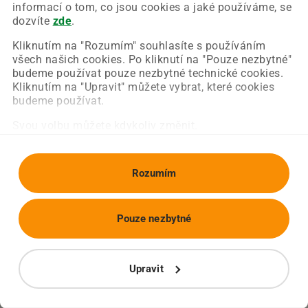
Chyba nastala na naší straně a už ji opravujeme.
informací o tom, co jsou cookies a jaké používáme, se
Zkuste prosím znovu načíst požadovanou stránku.
dozvíte
zde
.
Kliknutím na "Rozumím" souhlasíte s používáním
všech našich cookies. Po kliknutí na "Pouze nezbytné"
Obnovit stránku
Úvodní strana
budeme používat pouze nezbytné technické cookies.
Kliknutím na "Upravit" můžete vybrat, které cookies
budeme používat.
Svou volbu můžete kdykoliv změnit.
Rozumím
Pouze nezbytné
Upravit