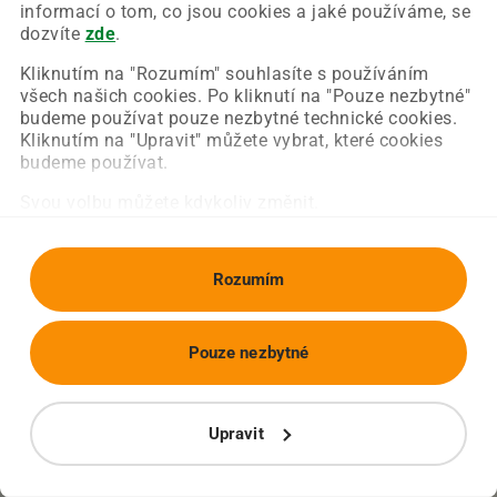
Chyba nastala na naší straně a už ji opravujeme.
informací o tom, co jsou cookies a jaké používáme, se
Zkuste prosím znovu načíst požadovanou stránku.
dozvíte
zde
.
Kliknutím na "Rozumím" souhlasíte s používáním
všech našich cookies. Po kliknutí na "Pouze nezbytné"
Obnovit stránku
Úvodní strana
budeme používat pouze nezbytné technické cookies.
Kliknutím na "Upravit" můžete vybrat, které cookies
budeme používat.
Svou volbu můžete kdykoliv změnit.
Rozumím
Pouze nezbytné
Upravit