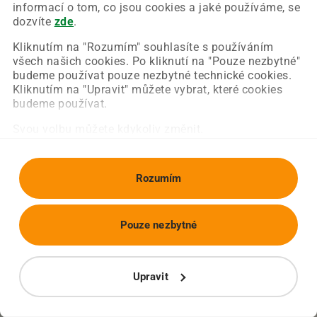
Chyba nastala na naší straně a už ji opravujeme.
informací o tom, co jsou cookies a jaké používáme, se
Zkuste prosím znovu načíst požadovanou stránku.
dozvíte
zde
.
Kliknutím na "Rozumím" souhlasíte s používáním
všech našich cookies. Po kliknutí na "Pouze nezbytné"
Obnovit stránku
Úvodní strana
budeme používat pouze nezbytné technické cookies.
Kliknutím na "Upravit" můžete vybrat, které cookies
budeme používat.
Svou volbu můžete kdykoliv změnit.
Rozumím
Pouze nezbytné
Upravit