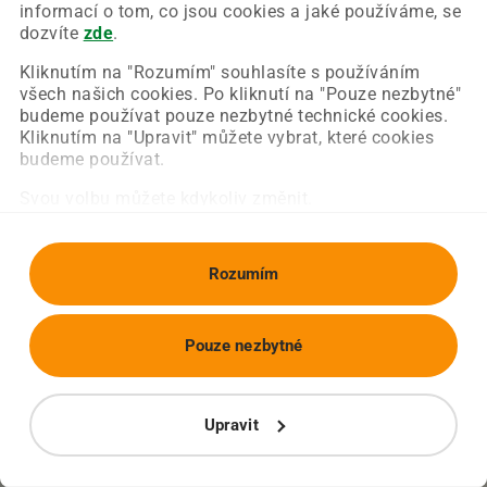
Chyba nastala na naší straně a už ji opravujeme.
informací o tom, co jsou cookies a jaké používáme, se
Zkuste prosím znovu načíst požadovanou stránku.
dozvíte
zde
.
Kliknutím na "Rozumím" souhlasíte s používáním
všech našich cookies. Po kliknutí na "Pouze nezbytné"
Obnovit stránku
Úvodní strana
budeme používat pouze nezbytné technické cookies.
Kliknutím na "Upravit" můžete vybrat, které cookies
budeme používat.
Svou volbu můžete kdykoliv změnit.
Rozumím
Pouze nezbytné
Upravit