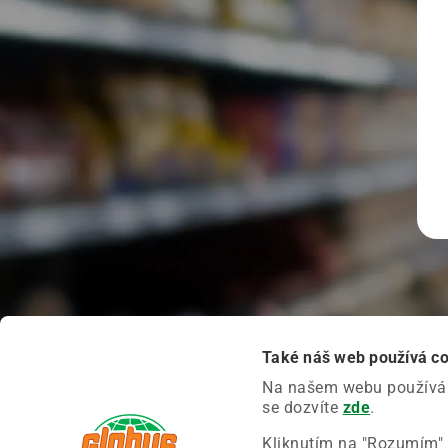
Také náš web používá c
Na našem webu používáme
se dozvíte
zde
.
Kliknutím na "Rozumím" 