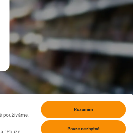
Rozumím
ké používáme,
Pouze nezbytné
na "Pouze