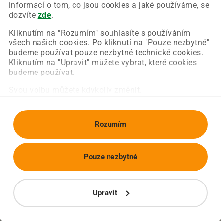
Chyba nastala na naší straně a už ji opravujeme.
informací o tom, co jsou cookies a jaké používáme, se
Zkuste prosím znovu načíst požadovanou stránku.
dozvíte
zde
.
Kliknutím na "Rozumím" souhlasíte s používáním
všech našich cookies. Po kliknutí na "Pouze nezbytné"
Obnovit stránku
Úvodní strana
budeme používat pouze nezbytné technické cookies.
Kliknutím na "Upravit" můžete vybrat, které cookies
budeme používat.
Svou volbu můžete kdykoliv změnit.
Rozumím
Pouze nezbytné
Upravit