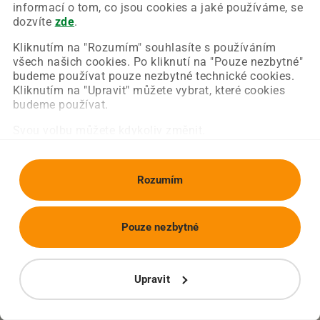
Chyba nastala na naší straně a už ji opravujeme.
informací o tom, co jsou cookies a jaké používáme, se
Zkuste prosím znovu načíst požadovanou stránku.
dozvíte
zde
.
Kliknutím na "Rozumím" souhlasíte s používáním
všech našich cookies. Po kliknutí na "Pouze nezbytné"
Obnovit stránku
Úvodní strana
budeme používat pouze nezbytné technické cookies.
Kliknutím na "Upravit" můžete vybrat, které cookies
budeme používat.
Svou volbu můžete kdykoliv změnit.
Rozumím
Pouze nezbytné
Upravit