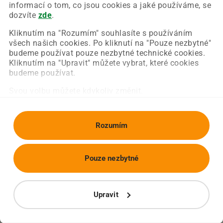
Chyba nastala na naší straně a už ji opravujeme.
informací o tom, co jsou cookies a jaké používáme, se
Zkuste prosím znovu načíst požadovanou stránku.
dozvíte
zde
.
Kliknutím na "Rozumím" souhlasíte s používáním
všech našich cookies. Po kliknutí na "Pouze nezbytné"
Obnovit stránku
Úvodní strana
budeme používat pouze nezbytné technické cookies.
Kliknutím na "Upravit" můžete vybrat, které cookies
budeme používat.
Svou volbu můžete kdykoliv změnit.
Rozumím
Pouze nezbytné
Upravit