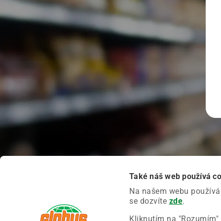
Také náš web používá c
Na našem webu používáme
se dozvíte
zde
.
Kliknutím na "Rozumím" 