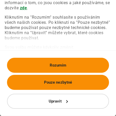
Chyba nastala na naší straně a už ji opravujeme.
informací o tom, co jsou cookies a jaké používáme, se
Zkuste prosím znovu načíst požadovanou stránku.
dozvíte
zde
.
Kliknutím na "Rozumím" souhlasíte s používáním
všech našich cookies. Po kliknutí na "Pouze nezbytné"
Obnovit stránku
Úvodní strana
budeme používat pouze nezbytné technické cookies.
Kliknutím na "Upravit" můžete vybrat, které cookies
budeme používat.
Svou volbu můžete kdykoliv změnit.
Rozumím
Pouze nezbytné
Upravit