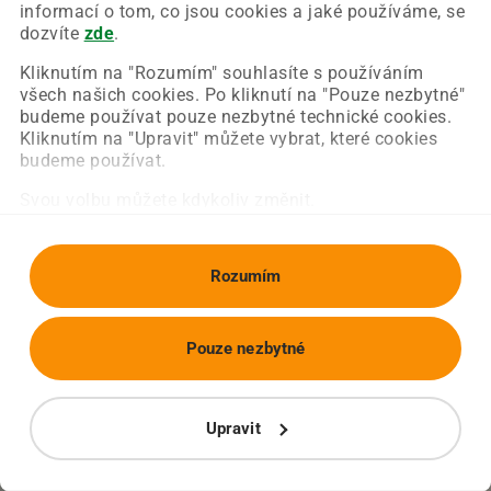
Chyba nastala na naší straně a už ji opravujeme.
informací o tom, co jsou cookies a jaké používáme, se
Zkuste prosím znovu načíst požadovanou stránku.
dozvíte
zde
.
Kliknutím na "Rozumím" souhlasíte s používáním
všech našich cookies. Po kliknutí na "Pouze nezbytné"
Obnovit stránku
Úvodní strana
budeme používat pouze nezbytné technické cookies.
Kliknutím na "Upravit" můžete vybrat, které cookies
budeme používat.
Svou volbu můžete kdykoliv změnit.
Rozumím
Pouze nezbytné
Upravit