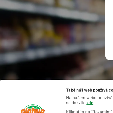
Také náš web používá c
Na našem webu používáme
se dozvíte
zde
.
Kliknutím na "Rozumím" 