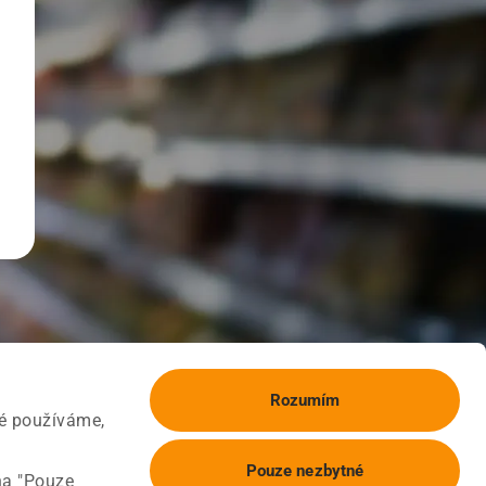
Rozumím
ké používáme,
Pouze nezbytné
na "Pouze