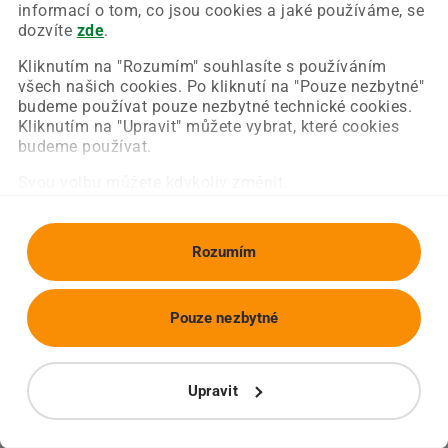
Chyba nastala na naší straně a už ji opravujeme.
informací o tom, co jsou cookies a jaké používáme, se
Zkuste prosím znovu načíst požadovanou stránku.
dozvíte
zde
.
Kliknutím na "Rozumím" souhlasíte s používáním
všech našich cookies. Po kliknutí na "Pouze nezbytné"
Obnovit stránku
Úvodní strana
budeme používat pouze nezbytné technické cookies.
Kliknutím na "Upravit" můžete vybrat, které cookies
budeme používat.
Svou volbu můžete kdykoliv změnit.
Rozumím
Pouze nezbytné
Upravit