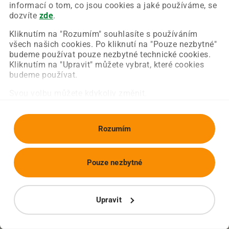
Chyba nastala na naší straně a už ji opravujeme.
informací o tom, co jsou cookies a jaké používáme, se
Zkuste prosím znovu načíst požadovanou stránku.
dozvíte
zde
.
Kliknutím na "Rozumím" souhlasíte s používáním
všech našich cookies. Po kliknutí na "Pouze nezbytné"
Obnovit stránku
Úvodní strana
budeme používat pouze nezbytné technické cookies.
Kliknutím na "Upravit" můžete vybrat, které cookies
budeme používat.
Svou volbu můžete kdykoliv změnit.
Rozumím
Pouze nezbytné
Upravit