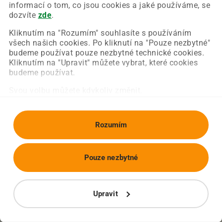
Chyba nastala na naší straně a už ji opravujeme.
informací o tom, co jsou cookies a jaké používáme, se
Zkuste prosím znovu načíst požadovanou stránku.
dozvíte
zde
.
Kliknutím na "Rozumím" souhlasíte s používáním
všech našich cookies. Po kliknutí na "Pouze nezbytné"
Obnovit stránku
Úvodní strana
budeme používat pouze nezbytné technické cookies.
Kliknutím na "Upravit" můžete vybrat, které cookies
budeme používat.
Svou volbu můžete kdykoliv změnit.
Rozumím
Pouze nezbytné
Upravit