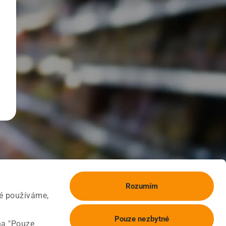
Rozumím
ké používáme,
Pouze nezbytné
na "Pouze