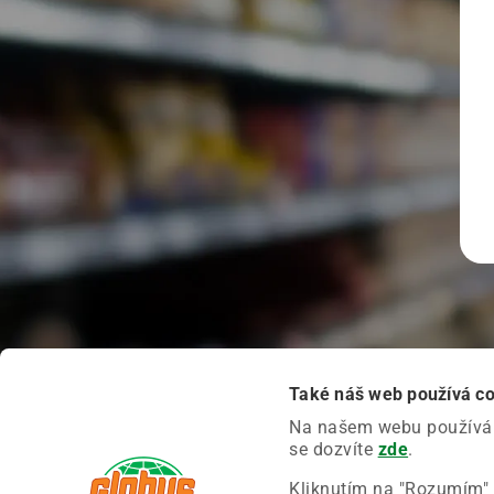
Také náš web používá c
Na našem webu používáme
se dozvíte
zde
.
Kliknutím na "Rozumím" 