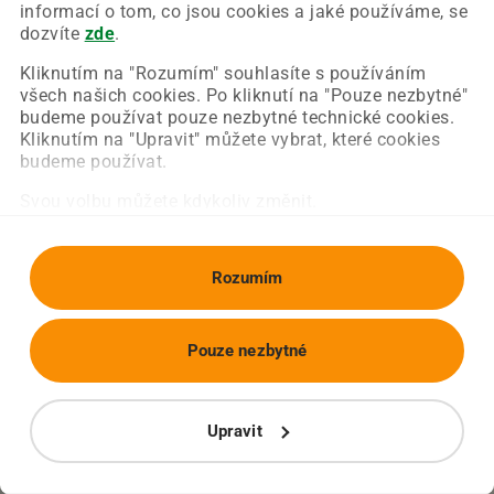
Chyba nastala na naší straně a už ji opravujeme.
informací o tom, co jsou cookies a jaké používáme, se
Zkuste prosím znovu načíst požadovanou stránku.
dozvíte
zde
.
Kliknutím na "Rozumím" souhlasíte s používáním
všech našich cookies. Po kliknutí na "Pouze nezbytné"
Obnovit stránku
Úvodní strana
budeme používat pouze nezbytné technické cookies.
Kliknutím na "Upravit" můžete vybrat, které cookies
budeme používat.
Svou volbu můžete kdykoliv změnit.
Rozumím
Pouze nezbytné
Upravit