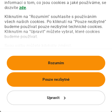
Chyba nastala na naší straně a už ji opravujeme.
informací o tom, co jsou cookies a jaké používáme, se
Zkuste prosím znovu načíst požadovanou stránku.
dozvíte
zde
.
Kliknutím na "Rozumím" souhlasíte s používáním
všech našich cookies. Po kliknutí na "Pouze nezbytné"
Obnovit stránku
Úvodní strana
budeme používat pouze nezbytné technické cookies.
Kliknutím na "Upravit" můžete vybrat, které cookies
budeme používat.
Svou volbu můžete kdykoliv změnit.
Rozumím
Pouze nezbytné
Upravit