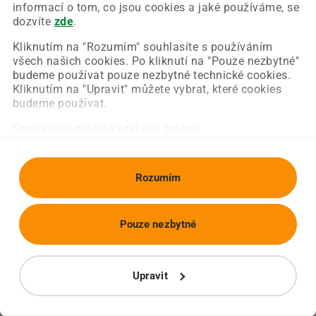
Chyba nastala na naší straně a už ji opravujeme.
informací o tom, co jsou cookies a jaké používáme, se
Zkuste prosím znovu načíst požadovanou stránku.
dozvíte
zde
.
Kliknutím na "Rozumím" souhlasíte s používáním
všech našich cookies. Po kliknutí na "Pouze nezbytné"
Obnovit stránku
Úvodní strana
budeme používat pouze nezbytné technické cookies.
Kliknutím na "Upravit" můžete vybrat, které cookies
budeme používat.
Svou volbu můžete kdykoliv změnit.
Rozumím
Pouze nezbytné
Upravit