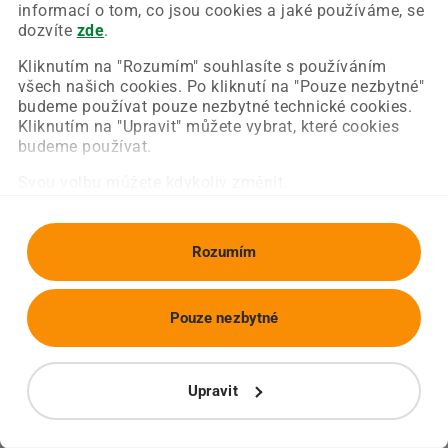
Chyba nastala na naší straně a už ji opravujeme.
informací o tom, co jsou cookies a jaké používáme, se
Zkuste prosím znovu načíst požadovanou stránku.
dozvíte
zde
.
Kliknutím na "Rozumím" souhlasíte s používáním
všech našich cookies. Po kliknutí na "Pouze nezbytné"
Obnovit stránku
Úvodní strana
budeme používat pouze nezbytné technické cookies.
Kliknutím na "Upravit" můžete vybrat, které cookies
budeme používat.
Svou volbu můžete kdykoliv změnit.
Rozumím
Pouze nezbytné
Upravit