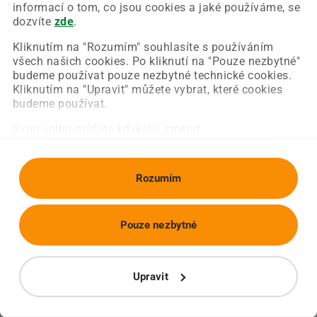
Chyba nastala na naší straně a už ji opravujeme.
informací o tom, co jsou cookies a jaké používáme, se
Zkuste prosím znovu načíst požadovanou stránku.
dozvíte
zde
.
Kliknutím na "Rozumím" souhlasíte s používáním
všech našich cookies. Po kliknutí na "Pouze nezbytné"
Obnovit stránku
Úvodní strana
budeme používat pouze nezbytné technické cookies.
Kliknutím na "Upravit" můžete vybrat, které cookies
budeme používat.
Svou volbu můžete kdykoliv změnit.
Rozumím
Pouze nezbytné
Upravit