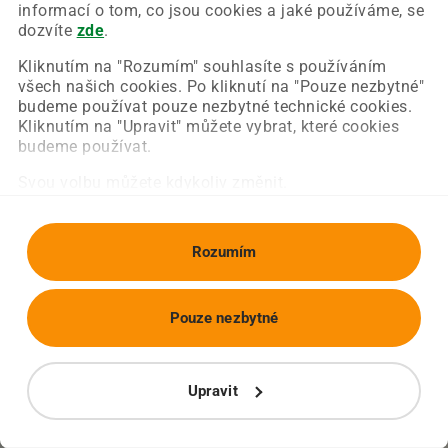
Chyba nastala na naší straně a už ji opravujeme.
informací o tom, co jsou cookies a jaké používáme, se
Zkuste prosím znovu načíst požadovanou stránku.
dozvíte
zde
.
Kliknutím na "Rozumím" souhlasíte s používáním
všech našich cookies. Po kliknutí na "Pouze nezbytné"
Obnovit stránku
Úvodní strana
budeme používat pouze nezbytné technické cookies.
Kliknutím na "Upravit" můžete vybrat, které cookies
budeme používat.
Svou volbu můžete kdykoliv změnit.
Rozumím
Pouze nezbytné
Upravit