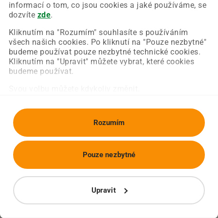
Chyba nastala na naší straně a už ji opravujeme.
informací o tom, co jsou cookies a jaké používáme, se
Zkuste prosím znovu načíst požadovanou stránku.
dozvíte
zde
.
Kliknutím na "Rozumím" souhlasíte s používáním
všech našich cookies. Po kliknutí na "Pouze nezbytné"
Obnovit stránku
Úvodní strana
budeme používat pouze nezbytné technické cookies.
Kliknutím na "Upravit" můžete vybrat, které cookies
budeme používat.
Svou volbu můžete kdykoliv změnit.
Rozumím
Pouze nezbytné
Upravit