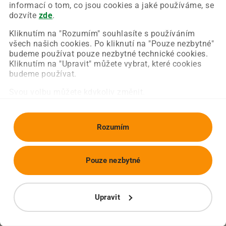
Chyba nastala na naší straně a už ji opravujeme.
informací o tom, co jsou cookies a jaké používáme, se
Zkuste prosím znovu načíst požadovanou stránku.
dozvíte
zde
.
Kliknutím na "Rozumím" souhlasíte s používáním
všech našich cookies. Po kliknutí na "Pouze nezbytné"
Obnovit stránku
Úvodní strana
budeme používat pouze nezbytné technické cookies.
Kliknutím na "Upravit" můžete vybrat, které cookies
budeme používat.
Svou volbu můžete kdykoliv změnit.
Rozumím
Pouze nezbytné
Upravit