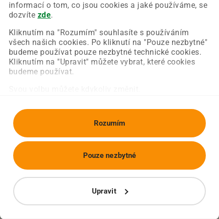
Chyba nastala na naší straně a už ji opravujeme.
informací o tom, co jsou cookies a jaké používáme, se
Zkuste prosím znovu načíst požadovanou stránku.
dozvíte
zde
.
Kliknutím na "Rozumím" souhlasíte s používáním
všech našich cookies. Po kliknutí na "Pouze nezbytné"
Obnovit stránku
Úvodní strana
budeme používat pouze nezbytné technické cookies.
Kliknutím na "Upravit" můžete vybrat, které cookies
budeme používat.
Svou volbu můžete kdykoliv změnit.
Rozumím
Pouze nezbytné
Upravit