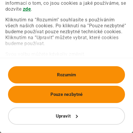
Chyba nastala na naší straně a už ji opravujeme.
informací o tom, co jsou cookies a jaké používáme, se
Zkuste prosím znovu načíst požadovanou stránku.
dozvíte
zde
.
Kliknutím na "Rozumím" souhlasíte s používáním
všech našich cookies. Po kliknutí na "Pouze nezbytné"
Obnovit stránku
Úvodní strana
budeme používat pouze nezbytné technické cookies.
Kliknutím na "Upravit" můžete vybrat, které cookies
budeme používat.
Svou volbu můžete kdykoliv změnit.
Rozumím
Pouze nezbytné
Upravit