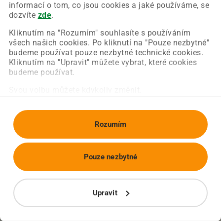
Chyba nastala na naší straně a už ji opravujeme.
informací o tom, co jsou cookies a jaké používáme, se
Zkuste prosím znovu načíst požadovanou stránku.
dozvíte
zde
.
Kliknutím na "Rozumím" souhlasíte s používáním
všech našich cookies. Po kliknutí na "Pouze nezbytné"
Obnovit stránku
Úvodní strana
budeme používat pouze nezbytné technické cookies.
Kliknutím na "Upravit" můžete vybrat, které cookies
budeme používat.
Svou volbu můžete kdykoliv změnit.
Rozumím
Pouze nezbytné
Upravit