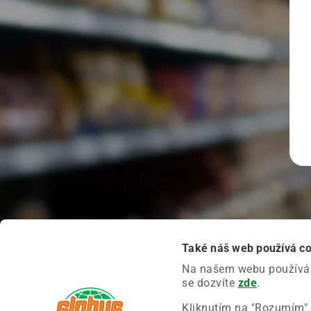
Také náš web používá c
Na našem webu používáme
se dozvíte
zde
.
Kliknutím na "Rozumím" 