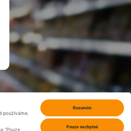
Rozumím
ké používáme,
Pouze nezbytné
na "Pouze