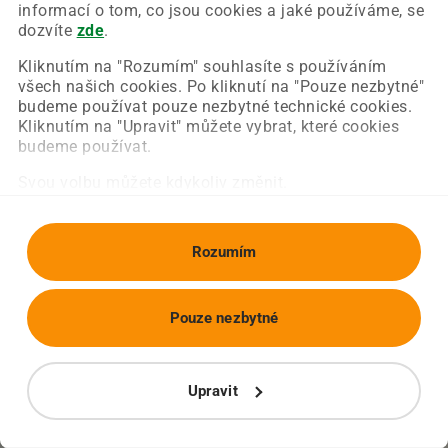
Chyba nastala na naší straně a už ji opravujeme.
informací o tom, co jsou cookies a jaké používáme, se
Zkuste prosím znovu načíst požadovanou stránku.
dozvíte
zde
.
Kliknutím na "Rozumím" souhlasíte s používáním
všech našich cookies. Po kliknutí na "Pouze nezbytné"
Obnovit stránku
Úvodní strana
budeme používat pouze nezbytné technické cookies.
Kliknutím na "Upravit" můžete vybrat, které cookies
budeme používat.
Svou volbu můžete kdykoliv změnit.
Rozumím
Pouze nezbytné
Upravit