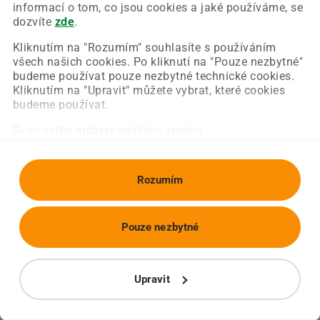
Chyba nastala na naší straně a už ji opravujeme.
informací o tom, co jsou cookies a jaké používáme, se
Zkuste prosím znovu načíst požadovanou stránku.
dozvíte
zde
.
Kliknutím na "Rozumím" souhlasíte s používáním
všech našich cookies. Po kliknutí na "Pouze nezbytné"
Obnovit stránku
Úvodní strana
budeme používat pouze nezbytné technické cookies.
Kliknutím na "Upravit" můžete vybrat, které cookies
budeme používat.
Svou volbu můžete kdykoliv změnit.
Rozumím
Pouze nezbytné
Upravit