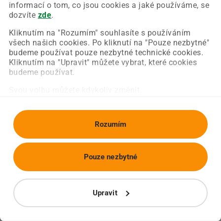
Chyba nastala na naší straně a už ji opravujeme.
informací o tom, co jsou cookies a jaké používáme, se
Zkuste prosím znovu načíst požadovanou stránku.
dozvíte
zde
.
Kliknutím na "Rozumím" souhlasíte s používáním
všech našich cookies. Po kliknutí na "Pouze nezbytné"
Obnovit stránku
Úvodní strana
budeme používat pouze nezbytné technické cookies.
Kliknutím na "Upravit" můžete vybrat, které cookies
budeme používat.
Svou volbu můžete kdykoliv změnit.
Rozumím
Pouze nezbytné
Upravit