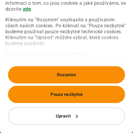
Chyba nastala na naší straně a už ji opravujeme.
informací o tom, co jsou cookies a jaké používáme, se
Zkuste prosím znovu načíst požadovanou stránku.
dozvíte
zde
.
Kliknutím na "Rozumím" souhlasíte s používáním
všech našich cookies. Po kliknutí na "Pouze nezbytné"
Obnovit stránku
Úvodní strana
budeme používat pouze nezbytné technické cookies.
Kliknutím na "Upravit" můžete vybrat, které cookies
budeme používat.
Svou volbu můžete kdykoliv změnit.
Rozumím
Pouze nezbytné
Upravit