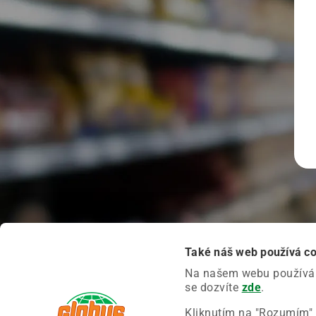
Také náš web používá c
Na našem webu používáme
se dozvíte
zde
.
Kliknutím na "Rozumím" 