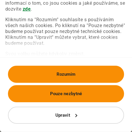
Chyba nastala na naší straně a už ji opravujeme.
informací o tom, co jsou cookies a jaké používáme, se
Zkuste prosím znovu načíst požadovanou stránku.
dozvíte
zde
.
Kliknutím na "Rozumím" souhlasíte s používáním
všech našich cookies. Po kliknutí na "Pouze nezbytné"
Obnovit stránku
Úvodní strana
budeme používat pouze nezbytné technické cookies.
Kliknutím na "Upravit" můžete vybrat, které cookies
budeme používat.
Svou volbu můžete kdykoliv změnit.
Rozumím
Pouze nezbytné
Upravit