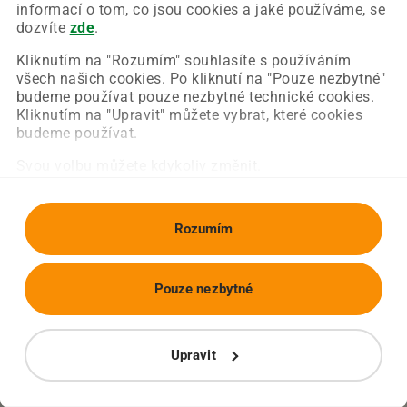
Chyba nastala na naší straně a už ji opravujeme.
informací o tom, co jsou cookies a jaké používáme, se
Zkuste prosím znovu načíst požadovanou stránku.
dozvíte
zde
.
Kliknutím na "Rozumím" souhlasíte s používáním
všech našich cookies. Po kliknutí na "Pouze nezbytné"
Obnovit stránku
Úvodní strana
budeme používat pouze nezbytné technické cookies.
Kliknutím na "Upravit" můžete vybrat, které cookies
budeme používat.
Svou volbu můžete kdykoliv změnit.
Rozumím
Pouze nezbytné
Upravit