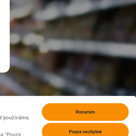
Rozumím
ké používáme,
Pouze nezbytné
na "Pouze