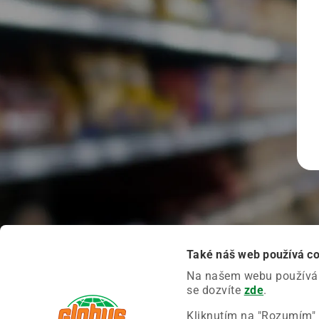
Také náš web používá c
Na našem webu používáme
se dozvíte
zde
.
Kliknutím na "Rozumím" 