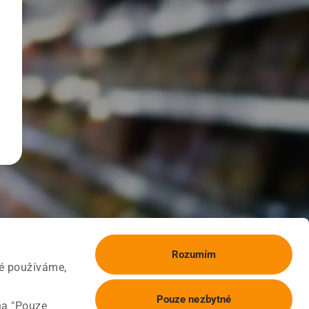
Rozumím
ké používáme,
Pouze nezbytné
na "Pouze