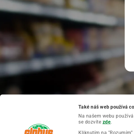
Také náš web používá c
Na našem webu používáme
se dozvíte
zde
.
Kliknutím na "Rozumím" 