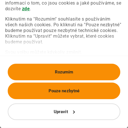
Chyba nastala na naší straně a už ji opravujeme.
informací o tom, co jsou cookies a jaké používáme, se
Zkuste prosím znovu načíst požadovanou stránku.
dozvíte
zde
.
Kliknutím na "Rozumím" souhlasíte s používáním
všech našich cookies. Po kliknutí na "Pouze nezbytné"
Obnovit stránku
Úvodní strana
budeme používat pouze nezbytné technické cookies.
Kliknutím na "Upravit" můžete vybrat, které cookies
budeme používat.
Svou volbu můžete kdykoliv změnit.
Rozumím
Pouze nezbytné
Upravit